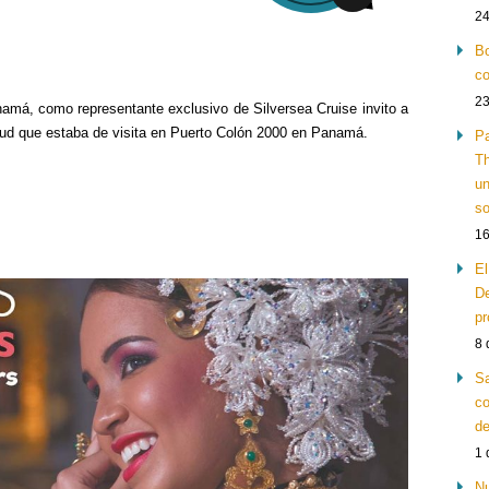
24
Bo
co
23
amá, como representante exclusivo de Silversea Cruise invito a
loud que estaba de visita en Puerto Colón 2000 en Panamá.
Pa
Th
un
so
16
El
De
pr
8 
Sa
co
de
1 
Nu