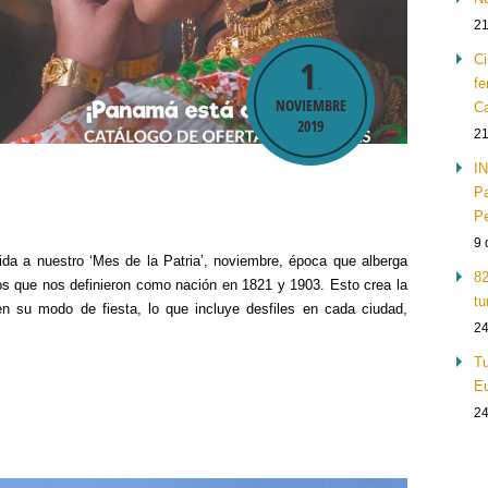
21
Ci
1
.
fe
NOVIEMBRE
Ca
2019
21
IN
Pa
Pe
9 
da a nuestro ‘Mes de la Patria’, noviembre, época que alberga
82
 que nos definieron como nación en 1821 y 1903. Esto crea la
tu
n su modo de fiesta, lo que incluye desfiles en cada ciudad,
24
Tu
Eu
24