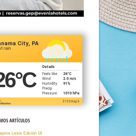
anama City, PA
ht rain
Details
26
°C
Feels like
26
°C
Wind
2.0 m/s
Humidity
91%
Precip
Pressure
1010 hPa
21:30 Aug 6
IMOS ARTÍCULOS
ajeros Listos Edición 18