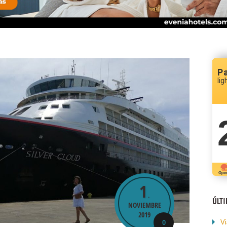
P
lig
1
.
ÚLT
NOVIEMBRE
2019
Vi
0