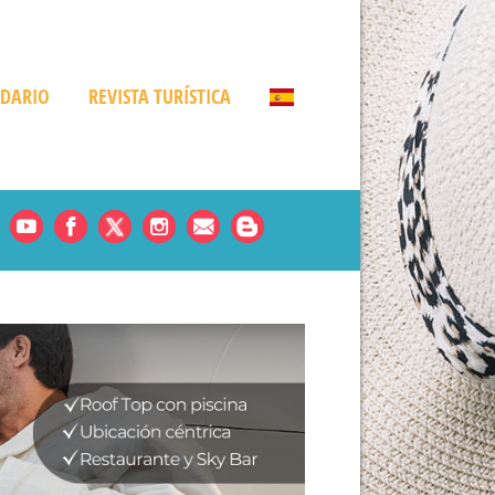
NDARIO
REVISTA TURÍSTICA
Noticias
es
rde
amá