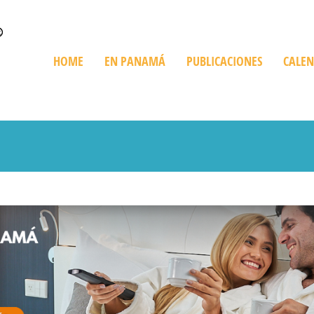
HOME
EN PANAMÁ
PUBLICACIONES
CALE
Quienes Somos
Trip en Panamá
Bienes Raíces
De Compras
Playas
Destinos Imperdibles
Cruceros
Ediciones Especiales
Giras Turísticas
Restaurant
Información sobre Panamá
Expediciones
Golf en Panamá
Turismo Ve
Parques Nacionales
Histórico y Cultural
Recorriendo Pan