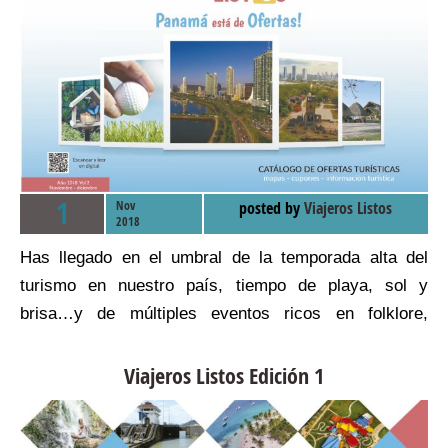
1
Nov
posted by
Viajeros Listos
2018
Has llegado en el umbral de la temporada alta del
turismo en nuestro país, tiempo de playa, sol y
brisa…y de múltiples eventos ricos en folklore,
música y fiesta. No encontrarás un mejor lugar para
iniciar el año con nuevas energías. ¡Felicidades!
Viajeros Listos Edición 1