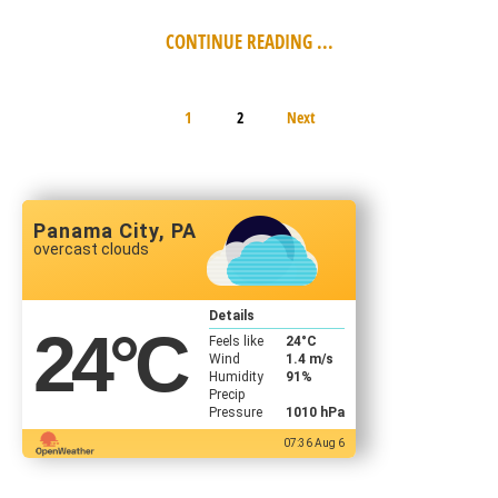
CONTINUE READING ...
1
2
Next
Panama City, PA
overcast clouds
Details
24
°C
Feels like
24
°C
Wind
1.4 m/s
Humidity
91%
Precip
Pressure
1010 hPa
07:36 Aug 6