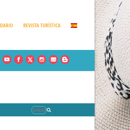
NDARIO
REVISTA TURÍSTICA
Noticias
es
rde
amá