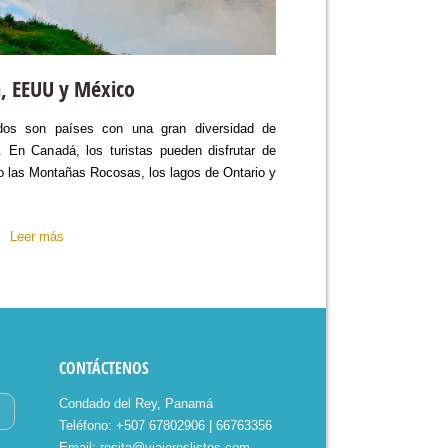
, EEUU y México
os son países con una gran diversidad de
ar. En Canadá, los turistas pueden disfrutar de
o las Montañas Rocosas, los lagos de Ontario y
Leer más
CONTÁCTENOS
Condado del Rey, Panamá
Teléfono: +507 67802906 | 66763356
Email: rosita@viajeroslistos.com