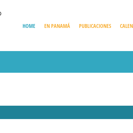
HOME
EN PANAMÁ
PUBLICACIONES
CALE
Quienes Somos
Trip en Panamá
Bienes Raíces
De Compras
Playas
Destinos Imperdibles
Cruceros
Ediciones Especiales
Giras Turísticas
Restaurant
Información sobre Panamá
Expediciones
Golf en Panamá
Turismo Ve
Parques Nacionales
Histórico y Cultural
Recorriendo Pan