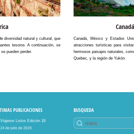
rica
Canadá
e diversidad natural y cultural, que
Canadá, México y Estados Unid
nantes tesoros. A continuación, se
atracciones turísticas para visit
 se pueden perder.
hermosos paisajes naturales, com
Quebec, y la región de Yukón.
TIMAS PUBLICACIONES
BUSQUEDA
Viajeros Listos Edición 18
24 de julio de 2026