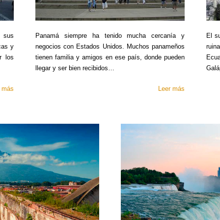
e sus
Panamá siempre ha tenido mucha cercanía y
El s
cas y
negocios con Estados Unidos. Muchos panameños
ruin
r los
tienen familia y amigos en ese país, donde pueden
Ecua
llegar y ser bien recibidos…
Galá
r más
Leer más