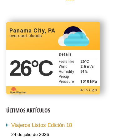
Panama City, PA
overcast clouds
Details
26
°C
Feels like
26
°C
Wind
2.6 m/s
Humidity
91%
Precip
Pressure
1010 hPa
02:35 Aug 8
ÚLTIMOS ARTÍCULOS
Viajeros Listos Edición 18
24 de julio de 2026