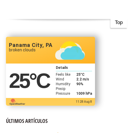
Top
Panama City, PA
broken clouds
Details
25
°C
Feels like
25
°C
Wind
2.2 m/s
Humidity
90%
Precip
Pressure
1009 hPa
11:28 Aug 8
ÚLTIMOS ARTÍCULOS