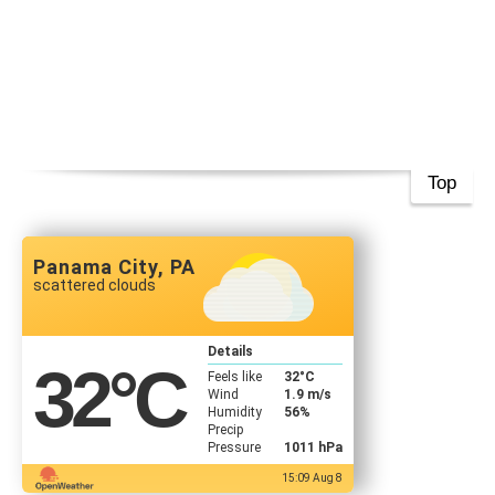
Top
Panama City, PA
scattered clouds
Details
32
°C
Feels like
32
°C
Wind
1.9 m/s
Humidity
56%
Precip
Pressure
1011 hPa
15:09 Aug 8