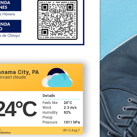
anama City, PA
ercast clouds
Details
24
°C
Feels like
24
°C
Wind
2.3 m/s
Humidity
92%
Precip
Pressure
1011 hPa
09:12 Aug 7