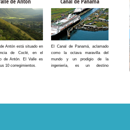
Valle de Antón
Canal de Panamá
Ins
, pasan por el sur de la
vinculados con el Canal de
divers
cia de Veraguas y la
Panamá.
animale
la de Azuero hasta el
carabl
lago de las Perlas. Estos
buceo 
ros visitan Panamá
Damas 
ntes de los Hemisferios
ballena
 del Sur con la tarea de
adentr
 de Antón está situado en
El Canal de Panamá, aclamado
El Ins
sus crías y reproducirse,
pequeña
incia de Coclé, en el
como la octava maravilla del
Investi
ciendo desde el proceso
arrecife
io de Antón. El Valle es
mundo y un prodigio de la
inició 
ncia hasta los dos meses
us 10 corregimientos.
ingeniería, es un destino
1910 y 
miento. La Autoridad de
imperdible para cualquier viajero.
detenid
mo de Panamá (ATP)
Su historia se remonta a 1534,
en ciu
a que no se sabe la
cuando Carlos V de España
provinc
 exacta de estas ballenas
ordenó el primer estudio para una
misión
es, pero lo cierto es el
ruta canalera a través del Istmo
conoci
asmo de quienes se
de Panamá.
prese
n para recibirlas. La
ecosis
ión MarViva, ONG sin
releva
e lucro que ayuda con su
humano
o a cuidar áreas marinas