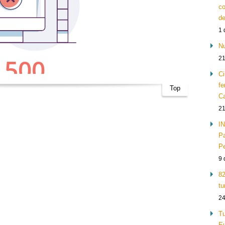
co
de
1 
Nu
21
Ci
fe
Top
Ca
21
IN
Pa
Pe
9 
82
tu
24
Tu
Eu