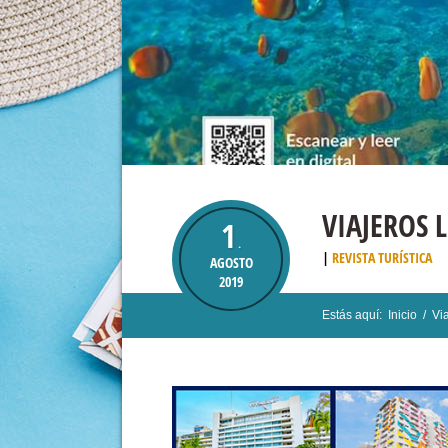
VIAJEROS 
1
.
REVISTA TURÍSTICA
AGOSTO
2019
Estás aquí:
Inicio
/
Vi