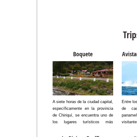
Tri
ue Metropolitano
Boquete
Avista
e Natural Metropolitano
A siete horas de la ciudad capital,
Entre lo
rte del Sistema Nacional
específicamente en la provincia
de cad
s Protegidas de Panamá
de Chiriquí, se encuentra uno de
panam
ca dentro de los límites
los lugares turísticos más
visitan
udad metropolitana, en
paradisíacos que tiene Panamá,
las ba
o al norte, entre las
se trata de Boquete. Este
cetáceo