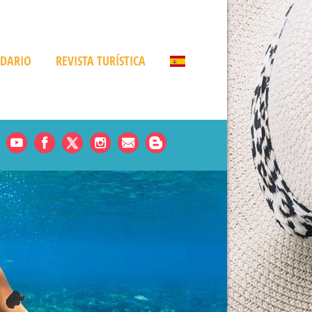
NDARIO
REVISTA TURÍSTICA
Noticias
es
rde
amá