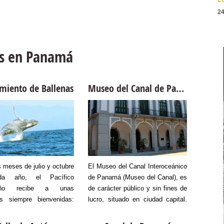
24
ps en Panamá
miento de Ballenas
Museo del Canal de Panamá
s meses de julio y octubre
El Museo del Canal Interoceánico
La isla
a año, el Pacífico
de Panamá (Museo del Canal), es
Panamá
eño recibe a unas
de carácter público y sin fines de
del Pac
tes siempre bienvenidas:
lucro, situado en ciudad capital.
de Chiri
llenas jorobadas. Los
Está dedicado a conservar,
hoy en 
s recorren el Golfo de
investigar y difundir los hechos
naciona