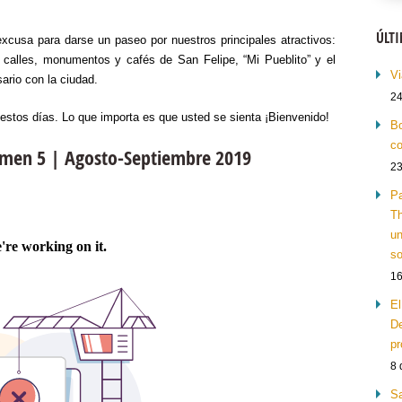
ÚLT
excusa para darse un paseo por nuestros principales atractivos:
 calles, monumentos y cafés de San Felipe, “Mi Pueblito” y el
Vi
ario con la ciudad.
24
 estos días. Lo que importa es que usted se sienta ¡Bienvenido!
Bo
co
lumen 5 | Agosto-Septiembre 2019
23
Pa
Th
un
so
16
El
De
pr
8 
Sa