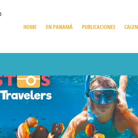
HOME
EN PANAMÁ
PUBLICACIONES
CALE
Quienes Somos
Trip en Panamá
Bienes Raíces
De Compras
Playas
Destinos Imperdibles
Cruceros
Ediciones Especiales
Giras Turísticas
Restaurant
Información sobre Panamá
Expediciones
Golf en Panamá
Turismo Ve
Parques Nacionales
Histórico y Cultural
Recorriendo Pan