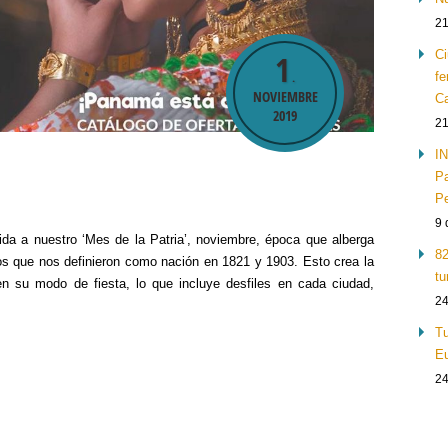
21
Ci
1
.
fe
NOVIEMBRE
Ca
2019
21
IN
Pa
Pe
9 
da a nuestro ‘Mes de la Patria’, noviembre, época que alberga
82
 que nos definieron como nación en 1821 y 1903. Esto crea la
tu
n su modo de fiesta, lo que incluye desfiles en cada ciudad,
24
Tu
Eu
24