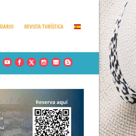
NDARIO
REVISTA TURÍSTICA
Noticias
es
rde
amá