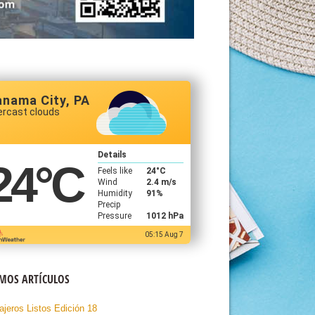
anama City, PA
ercast clouds
Details
24
°C
Feels like
24
°C
Wind
2.4 m/s
Humidity
91%
Precip
Pressure
1012 hPa
05:15 Aug 7
IMOS ARTÍCULOS
ajeros Listos Edición 18