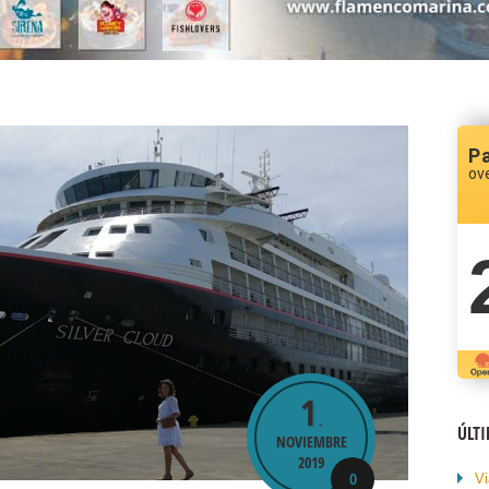
P
ov
1
.
ÚLT
NOVIEMBRE
2019
Vi
0