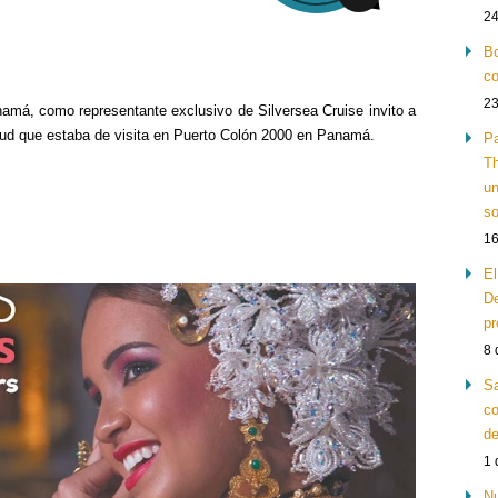
24
Bo
co
23
amá, como representante exclusivo de Silversea Cruise invito a
loud que estaba de visita en Puerto Colón 2000 en Panamá.
Pa
Th
un
so
16
El
De
pr
8 
Sa
co
de
1 
Nu