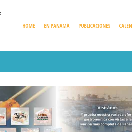
HOME
EN PANAMÁ
PUBLICACIONES
CALE
Quienes Somos
Trip en Panamá
Bienes Raíces
De Compras
Playas
Destinos Imperdibles
Cruceros
Ediciones Especiales
Giras Turísticas
Restaurant
Información sobre Panamá
Expediciones
Golf en Panamá
Turismo Ve
Parques Nacionales
Histórico y Cultural
Recorriendo Pan