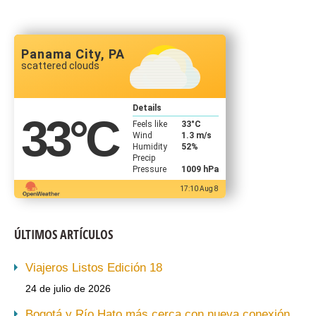
Panama City, PA
scattered clouds
Details
33
°C
Feels like
33
°C
Wind
1.3 m/s
Humidity
52%
Precip
Pressure
1009 hPa
17:10 Aug 8
ÚLTIMOS ARTÍCULOS
Viajeros Listos Edición 18
24 de julio de 2026
Bogotá y Río Hato más cerca con nueva conexión