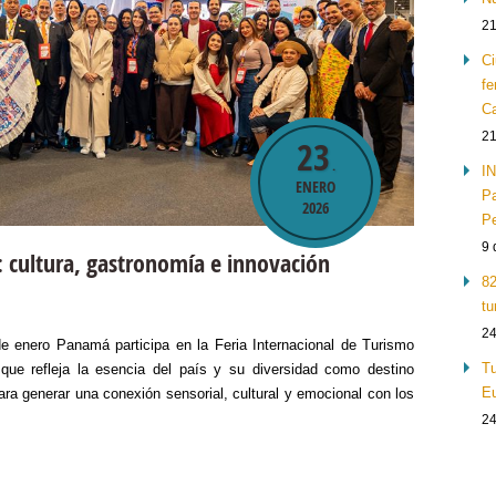
21
Ci
fe
Ca
21
23
.
IN
ENERO
Pa
2026
Pe
9 
 cultura, gastronomía e innovación
82
tu
24
 enero Panamá participa en la Feria Internacional de Turismo
Tu
ue refleja la esencia del país y su diversidad como destino
Eu
ara generar una conexión sensorial, cultural y emocional con los
24