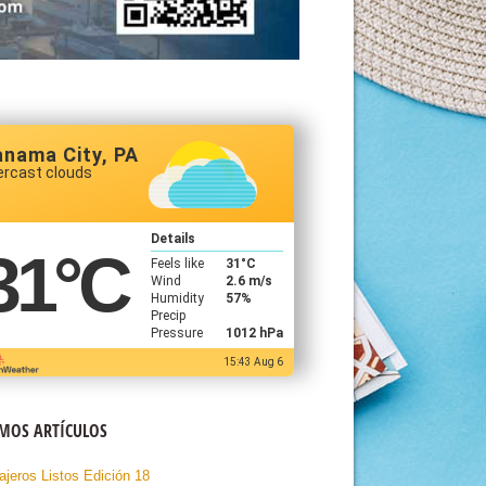
anama City, PA
ercast clouds
Details
31
°C
Feels like
31
°C
Wind
2.6 m/s
Humidity
57%
Precip
Pressure
1012 hPa
15:43 Aug 6
IMOS ARTÍCULOS
ajeros Listos Edición 18