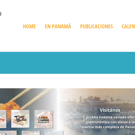
HOME
EN PANAMÁ
PUBLICACIONES
CALE
Quienes Somos
Trip en Panamá
Bienes Raíces
De Compras
Playas
Destinos Imperdibles
Cruceros
Ediciones Especiales
Giras Turísticas
Restaurant
Información sobre Panamá
Expediciones
Golf en Panamá
Turismo Ve
Parques Nacionales
Histórico y Cultural
Recorriendo Pan