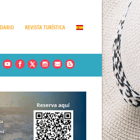
NDARIO
REVISTA TURÍSTICA
Noticias
es
rde
amá