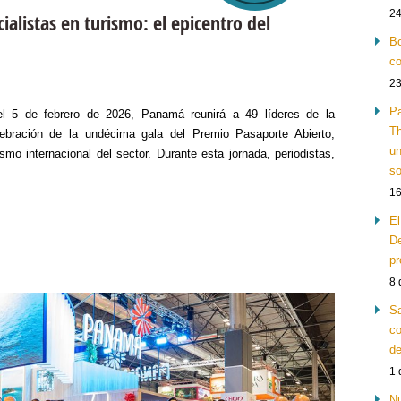
24
alistas en turismo: el epicentro del
Bo
co
23
Pa
l 5 de febrero de 2026, Panamá reunirá a 49 líderes de la
Th
lebración de la undécima gala del Premio Pasaporte Abierto,
un
ismo internacional del sector. Durante esta jornada, periodistas,
so
16
El
De
pr
8 
Sa
co
de
1 
Nu