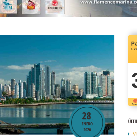
P
ov
28
.
ÚLT
ENERO
2026
Vi