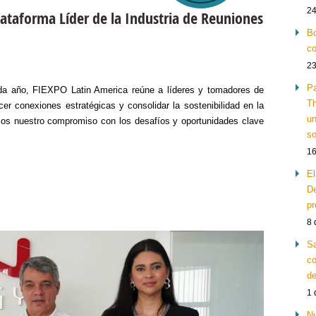
24
lataforma Líder de la Industria de Reuniones
Bo
co
23
Pa
ada año, FIEXPO Latin America reúne a líderes y tomadores de
Th
cer conexiones estratégicas y consolidar la sostenibilidad en la
un
os nuestro compromiso con los desafíos y oportunidades clave
so
16
El
De
pr
8 
Sa
co
de
1 
Nu