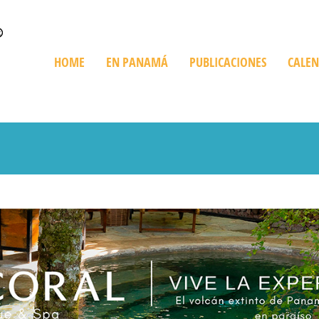
HOME
EN PANAMÁ
PUBLICACIONES
CALE
Quienes Somos
Trip en Panamá
Bienes Raíces
De Compras
Playas
Destinos Imperdibles
Cruceros
Ediciones Especiales
Giras Turísticas
Restaurant
Información sobre Panamá
Expediciones
Golf en Panamá
Turismo Ve
Parques Nacionales
Histórico y Cultural
Recorriendo Pan