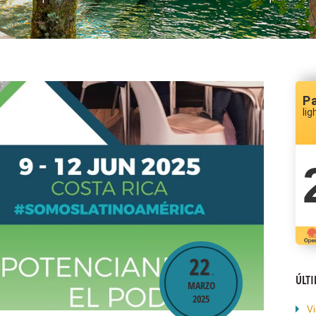
P
lig
22
.
ÚLT
MARZO
2025
Vi