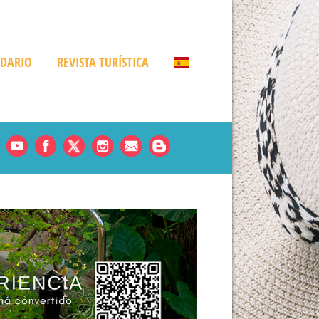
NDARIO
REVISTA TURÍSTICA
Noticias
es
rde
amá