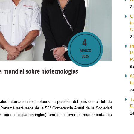
21
Ci
fe
Ca
21
4
.
IN
MARZO
Pa
2025
Pe
9 
a mundial sobre biotecnologías
82
tu
24
Tu
ales internacionales, refuerza la posición del país como Hub de
Eu
Panamá será sede de la 52° Conferencia Anual de la Sociedad
24
, por sus siglas en inglés), uno de los eventos más importantes