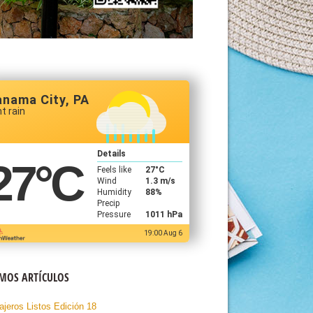
anama City, PA
ht rain
Details
27
°C
Feels like
27
°C
Wind
1.3 m/s
Humidity
88%
Precip
Pressure
1011 hPa
19:00 Aug 6
IMOS ARTÍCULOS
ajeros Listos Edición 18