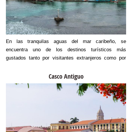
N
En las tranquilas aguas del mar caribeño, se
n
encuentra uno de los destinos turísticos más
y
gustados tanto por visitantes extranjeros como por
r
nacionales, se trata de Isla Grande.
e
Casco Antiguo
a
o
.
o
:
n