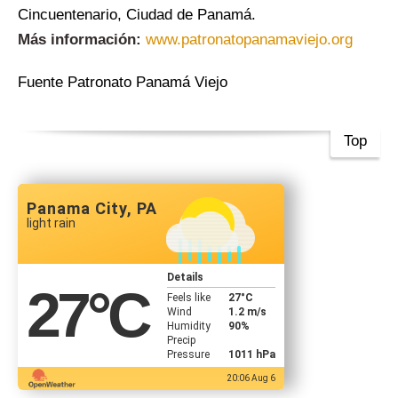
Cincuentenario, Ciudad de Panamá.
Más información:
www.patronatopanamaviejo.org
Fuente Patronato Panamá Viejo
Top
Panama City, PA
light rain
Details
27
°C
Feels like
27
°C
Wind
1.2 m/s
Humidity
90%
Precip
Pressure
1011 hPa
20:06 Aug 6