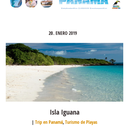
20
ENERO
2019
.
Isla Iguana
Trip en Panamá
,
Turismo de Playas