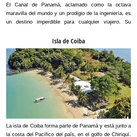
l
El Canal de Panamá, aclamado como la octava
e
maravilla del mundo y un prodigio de la ingeniería, es
s
un destino imperdible para cualquier viajero. Su
a
historia se remonta a 1534, cuando Carlos V de
a
España ordenó el primer estudio para una ruta
Isla de Coiba
n
canalera a través del Istmo de Panamá.
l
,
a
e
a
o
a
e
s
La isla de Coiba forma parte de Panamá y está junto a
a
la costa del Pacífico del país, en el golfo de Chiriquí.