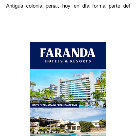
s
Antigua colonia penal, hoy en día forma parte del
e
parque nacional Coiba, conocido por su diversidad de
l
vida marina y animales selváticos, como monos
P
carablanca. En los sitios de buceo del arrecife de
a
bahía Damas habitan mantarrayas, ballenas y
l
tiburones martillo. Mar adentro, Granito de Oro es una
s
pequeña isla con una playa y un arrecife de coral.
e