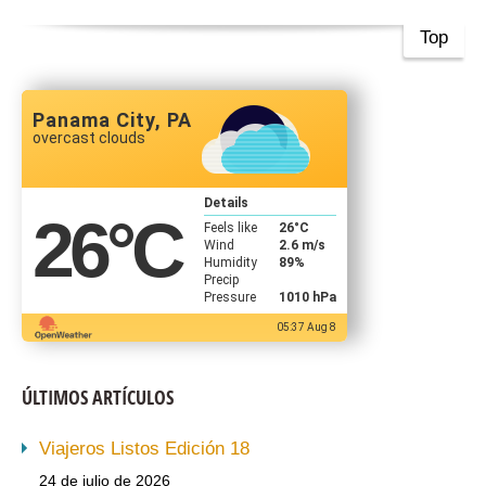
Top
Panama City, PA
overcast clouds
Details
26
°C
Feels like
26
°C
Wind
2.6 m/s
Humidity
89%
Precip
Pressure
1010 hPa
05:37 Aug 8
ÚLTIMOS ARTÍCULOS
Viajeros Listos Edición 18
24 de julio de 2026