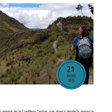
21
.
ENERO
2019
oriental de la Cordillera Central, que abarca desde la provincia