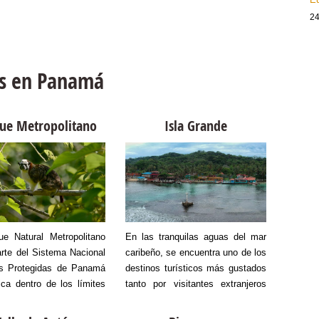
24
ps en Panamá
ue Metropolitano
Isla Grande
Ca
ue Natural Metropolitano
En las tranquilas aguas del mar
Panam
rte del Sistema Nacional
caribeño, se encuentra uno de los
aventu
s Protegidas de Panamá
destinos turísticos más gustados
hace r
ca dentro de los límites
tanto por visitantes extranjeros
maravil
iudad metropolitana, en
como por nacionales, se trata de
canaler
o al norte, entre las
Isla Grande.
mejor 