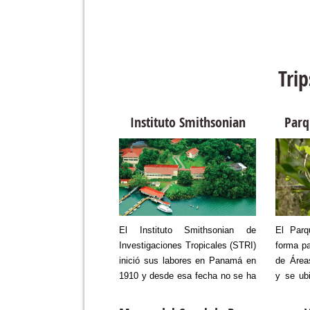
Tri
miento de Ballenas
Instituto Smithsonian
Parq
 meses de julio y octubre
El Instituto Smithsonian de
El Parq
a año, el Pacífico
Investigaciones Tropicales (STRI)
forma pa
ño recibe a unas
inició sus labores en Panamá en
de Área
es siempre bienvenidas:
1910 y desde esa fecha no se ha
y se ubi
lenas jorobadas. Los
detenido. Tiene diferentes sedes
de la c
s recorren el Golfo de
en ciudad capital y en las
concret