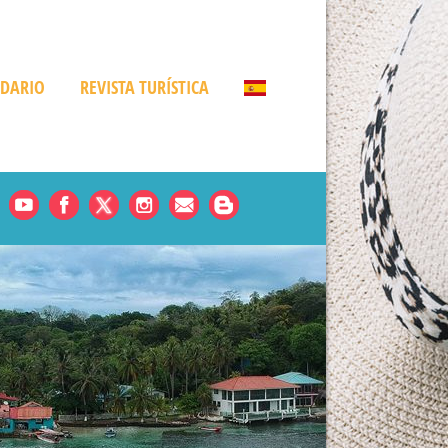
NDARIO
REVISTA TURÍSTICA
Noticias
es
rde
amá