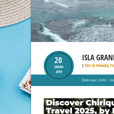
ISLA GRAN
20
.
TRIP EN PANAMÁ
,
TU
ENERO
2019
Estás aquí:
Inicio
/
Is