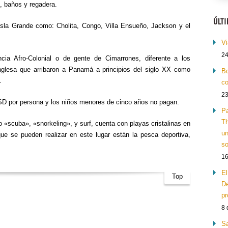
, baños y regadera.
ÚLT
l Isla Grande como: Cholita, Congo, Villa Ensueño, Jackson y el
Vi
24
encia Afro-Colonial o de gente de Cimarrones, diferente a los
inglesa que arribaron a Panamá a principios del siglo XX como
Bo
.
co
23
USD por persona y los niños menores de cinco años no pagan.
Pa
Th
«scuba», «snorkeling», y surf, cuenta con playas cristalinas en
un
ue se pueden realizar en este lugar están la pesca deportiva,
so
16
El
Top
De
pr
8 
Sa