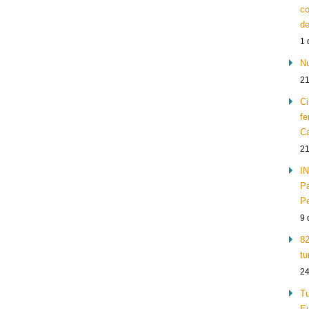
co
de
1 
Nu
21
Ci
fe
Ca
21
IN
Pa
Pe
9 
82
tu
24
Tu
Eu