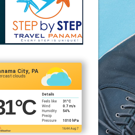
anama City, PA
ercast clouds
Details
31
°C
Feels like
31
°C
Wind
0.7 m/s
Humidity
54%
Precip
Pressure
1010 hPa
16:44 Aug 7