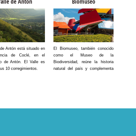
Valle de Antón
Biomuseo
s La Amistad, Ascanio
copas d
az y el río Curundú
en cont
imiento de Ancón). Tiene
con la
de 232 hectáreas.
donde 
todo u
acompa
siempre
 de Antón está situado en
El Biomuseo, también conocido
A siete 
del visi
incia de Coclé, en el
como el Museo de la
específ
io de Antón. El Valle es
Biodiversidad, reúne la historia
de Chir
us 10 corregimientos.
natural del país y complementa
los lu
con algunas exposiciones
paradi
permanentes.
se tr
hermoso
por c
agrada
vegetac
la gran 
se repr
de los 
turistas