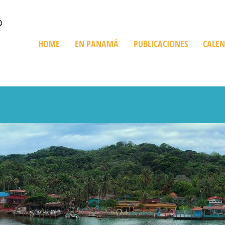
HOME
EN PANAMÁ
PUBLICACIONES
CALE
Quienes Somos
Trip en Panamá
Bienes Raíces
De Compras
Playas
Destinos Imperdibles
Cruceros
Ediciones Especiales
Giras Turísticas
Restaurant
Información sobre Panamá
Expediciones
Golf en Panamá
Turismo Ve
Parques Nacionales
Histórico y Cultural
Recorriendo Pan