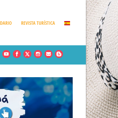
NDARIO
REVISTA TURÍSTICA
Noticias
es
rde
amá