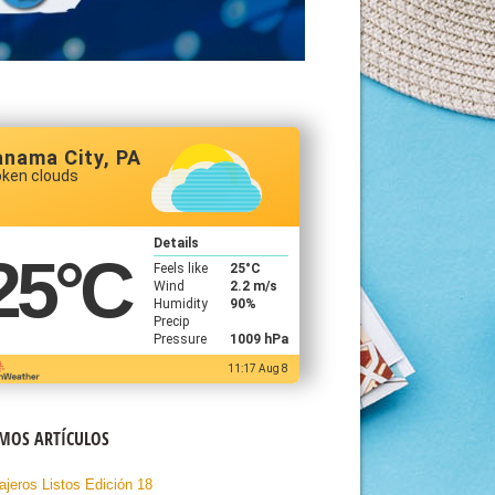
anama City, PA
oken clouds
Details
25
°C
Feels like
25
°C
Wind
2.2 m/s
Humidity
90%
Precip
Pressure
1009 hPa
11:17 Aug 8
IMOS ARTÍCULOS
ajeros Listos Edición 18