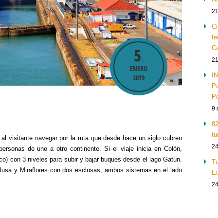
21
Ci
fe
Ca
5
.
21
ENERO
IN
2019
Pa
Pe
9 
82
tu
al visitante navegar por la ruta que desde hace un siglo cubren
24
ersonas de uno a otro continente. Si el viaje inicia en Colón,
co) con 3 niveles para subir y bajar buques desde el lago Gatún.
Tu
lusa y Miraflores con dos esclusas, ambos sistemas en el lado
Eu
24