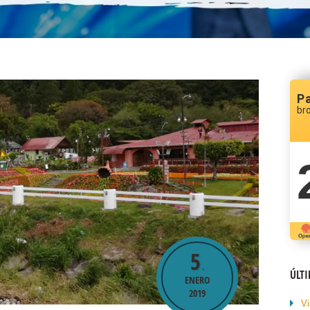
P
br
5
.
ÚLT
ENERO
2019
Vi