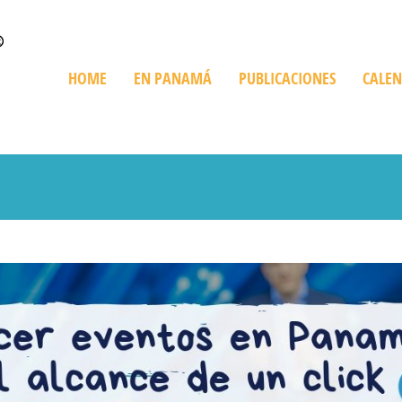
HOME
EN PANAMÁ
PUBLICACIONES
CALE
Quienes Somos
Trip en Panamá
Bienes Raíces
De Compras
Playas
Destinos Imperdibles
Cruceros
Ediciones Especiales
Giras Turísticas
Restaurant
Información sobre Panamá
Expediciones
Golf en Panamá
Turismo Ve
Parques Nacionales
Histórico y Cultural
Recorriendo Pan