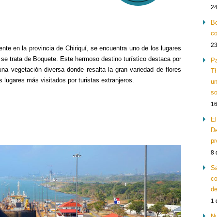
24
Bo
co
23
ente en la provincia de Chiriquí, se encuentra uno de los lugares
se trata de Boquete. Este hermoso destino turístico destaca por
Pa
na vegetación diversa donde resalta la gran variedad de flores
Th
s lugares más visitados por turistas extranjeros.
un
so
16
El
De
pr
8 
Sa
co
de
1 
Nu