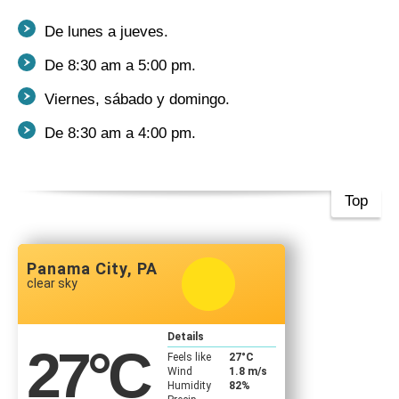
De lunes a jueves.
De 8:30 am a 5:00 pm.
Viernes, sábado y domingo.
De 8:30 am a 4:00 pm.
Top
Panama City, PA
clear sky
Details
27
°C
Feels like
27
°C
Wind
1.8 m/s
Humidity
82%