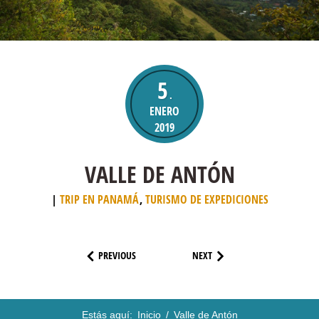
5
.
ENERO
2019
VALLE DE ANTÓN
TRIP EN PANAMÁ
,
TURISMO DE EXPEDICIONES
PREVIOUS
NEXT
Estás aquí:
Inicio
/
Valle de Antón