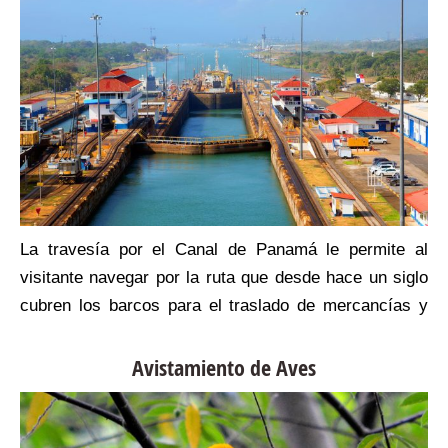
a
La travesía por el Canal de Panamá le permite al
s
visitante navegar por la ruta que desde hace un siglo
u
cubren los barcos para el traslado de mercancías y
e
personas de uno a otro continente. Si el viaje inicia en
a
Colón, pasará primero por la esclusa de Gatún
Avistamiento de Aves
(Atlántico) con 3 niveles para subir y bajar buques
desde el lago Gatún. Luego seguirá hacia Pedro
Miguel con una esclusa y Miraflores con dos