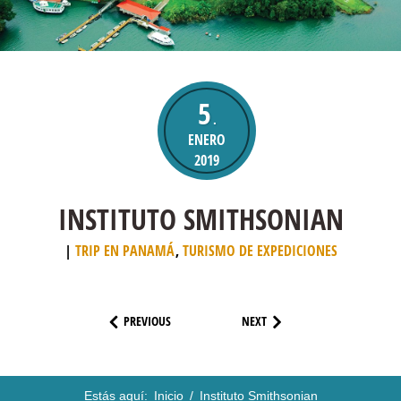
5
.
ENERO
2019
INSTITUTO SMITHSONIAN
TRIP EN PANAMÁ
,
TURISMO DE EXPEDICIONES
PREVIOUS
NEXT
Estás aquí:
Inicio
/
Instituto Smithsonian