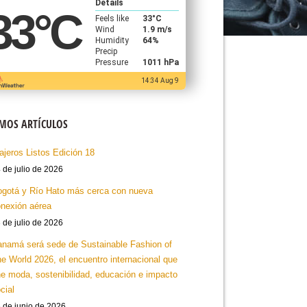
Details
33
°C
Feels like
33
°C
Wind
1.9 m/s
Humidity
64%
Precip
Pressure
1011 hPa
14:34 Aug 9
IMOS ARTÍCULOS
ajeros Listos Edición 18
 de julio de 2026
gotá y Río Hato más cerca con nueva
nexión aérea
 de julio de 2026
namá será sede de Sustainable Fashion of
e World 2026, el encuentro internacional que
e moda, sostenibilidad, educación e impacto
cial
 de junio de 2026