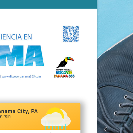
anama City, PA
ht rain