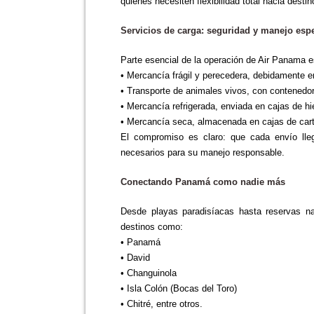
quienes necesiten flexibilidad total hacia desti
Servicios de carga: seguridad y manejo esp
Parte esencial de la operación de Air Panama es
• Mercancía frágil y perecedera, debidamente e
• Transporte de animales vivos, con contenedo
• Mercancía refrigerada, enviada en cajas de hie
• Mercancía seca, almacenada en cajas de cart
El compromiso es claro: que cada envío lle
necesarios para su manejo responsable.
Conectando Panamá como nadie más
Desde playas paradisíacas hasta reservas na
destinos como:
• Panamá
• David
• Changuinola
• Isla Colón (Bocas del Toro)
• Chitré, entre otros.