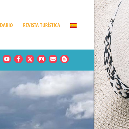
NDARIO
REVISTA TURÍSTICA
Noticias
es
rde
amá