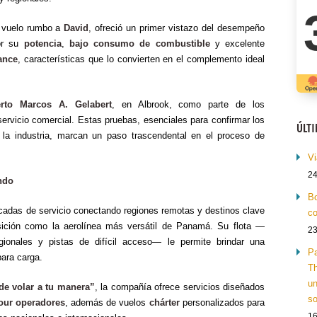
n vuelo rumbo a
David
, ofreció un primer vistazo del desempeño
or su
potencia
,
bajo consumo de combustible
y excelente
ance
, características que lo convierten en el complemento ideal
rto Marcos A. Gelabert
, en Albrook, como parte de los
servicio comercial. Estas pruebas, esenciales para confirmar los
ÚLT
 la industria, marcan un paso trascendental en el proceso de
Vi
24
ndo
Bo
cadas de servicio conectando regiones remotas y destinos clave
co
osición como la aerolínea más versátil de Panamá. Su flota —
23
egionales y pistas de difícil acceso— le permite brindar una
Pa
para carga.
Th
un
 de volar a tu manera”
, la compañía ofrece servicios diseñados
so
tour operadores
, además de vuelos
chárter
personalizados para
16