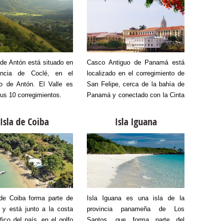
 de Antón está situado en
Casco Antiguo de Panamá está
La tra
incia de Coclé, en el
localizado en el corregimiento de
Panamá
io de Antón. El Valle es
San Felipe, cerca de la bahía de
navega
us 10 corregimientos.
Panamá y conectado con la Cinta
hace un
Costera. Es el resultado de la
para el
mudanza de la primera ciudad,
perso
Isla de Coiba
Isla Iguana
actual conjunto arqueológico
contine
Panamá Viejo, luego del ataque
Colón,
del pirata Henry Morgan en 1671.
esclusa
3 nive
buques
Luego s
con una
 de Coiba forma parte de
Isla Iguana es una isla de la
En las 
dos es
y está junto a la costa
provincia panameña de Los
caribeñ
en el la
fico del país, en el golfo
Santos, que forma parte del
destino