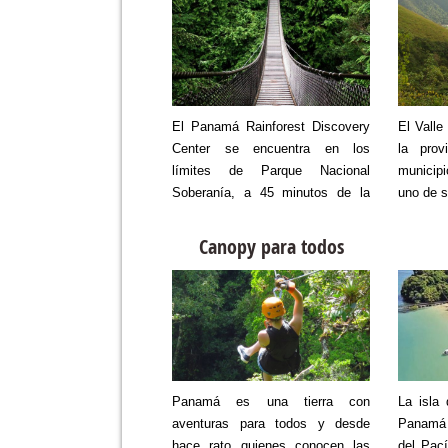
 del Canal Interoceánico
El Panamá Rainforest Discovery
El Valle
á (Museo del Canal), es
Center se encuentra en los
la prov
er público y sin fines de
límites de Parque Nacional
municip
tuado en ciudad capital.
Soberanía, a 45 minutos de la
uno de s
dicado a conservar,
ciudad de Panamá. Tiene su
ar y difundir los hechos
origen en la pasión de un grupo
Canopy para todos
dos con el Canal de
de panameños y americanos
amantes de las aves, quienes
fundan en el año 2000 la
Fundación Avifauna Eugene
Eisenmann, en memoria del
primer ornitólogo panameño de
renombre mundial.
Panamá es una tierra con
La isla
aventuras para todos y desde
Panamá 
hace rato quienes conocen las
del Pací