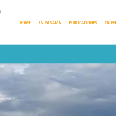
HOME
EN PANAMÁ
PUBLICACIONES
CALE
Quienes Somos
Trip en Panamá
Bienes Raíces
De Compras
Playas
Destinos Imperdibles
Cruceros
Ediciones Especiales
Giras Turísticas
Restaurant
Información sobre Panamá
Expediciones
Golf en Panamá
Turismo Ve
Parques Nacionales
Histórico y Cultural
Recorriendo Pan