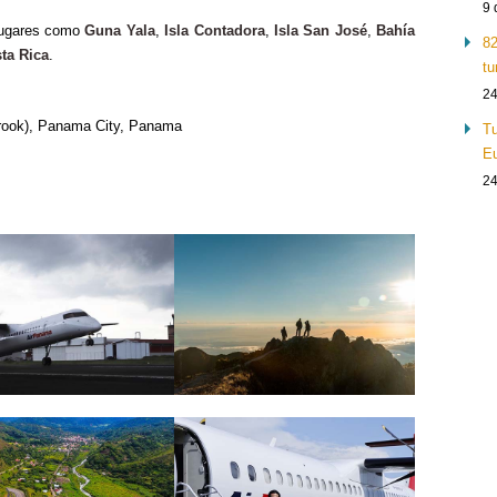
9 
 lugares como
Guna Yala
,
Isla Contadora
,
Isla San José
,
Bahía
82
ta Rica
.
tu
24
brook), Panama City, Panama
Tu
Eu
24