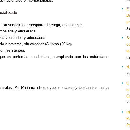
nos nacionales e internacionales.
El
ecializado
De
pr
 su servicio de transporte de carga, que incluye:
8 
mbalada y etiquetada.
res ventilados y adecuados.
Sa
lo o neveras, sin exceder 45 libras (20 kg).
co
ón resistentes.
de
gue en perfectas condiciones, cumpliendo con los estándares
1 
Nu
21
Ci
turales, Air Panama ofrece vuelos diarios y semanales hacia
fe
Ca
21
IN
Pa
Pe