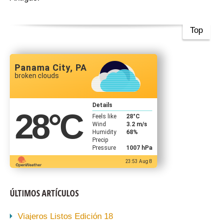
Top
Panama City, PA
broken clouds
Details
28
°C
Feels like
28
°C
Wind
3.2 m/s
Humidity
68%
Precip
Pressure
1007 hPa
23:53 Aug 8
ÚLTIMOS ARTÍCULOS
Viajeros Listos Edición 18