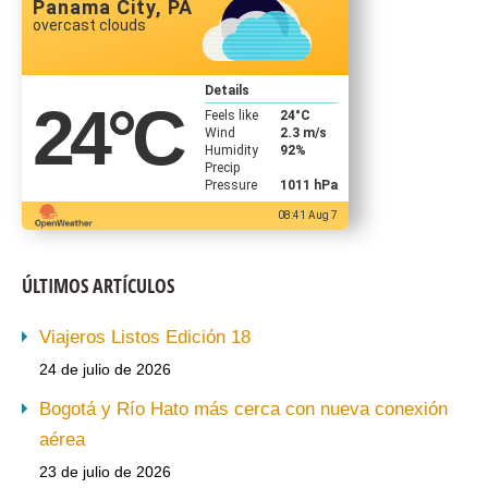
Panama City, PA
overcast clouds
Details
24
°C
Feels like
24
°C
Wind
2.3 m/s
Humidity
92%
Precip
Pressure
1011 hPa
08:41 Aug 7
ÚLTIMOS ARTÍCULOS
Viajeros Listos Edición 18
24 de julio de 2026
Bogotá y Río Hato más cerca con nueva conexión
aérea
23 de julio de 2026