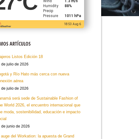
27
°C
Wind
1.3 m/s
Humidity
88%
Precip
Pressure
1011 hPa
18:53 Aug 6
IMOS ARTÍCULOS
ajeros Listos Edición 18
 de julio de 2026
gotá y Río Hato más cerca con nueva
nexión aérea
 de julio de 2026
namá será sede de Sustainable Fashion of
e World 2026, el encuentro internacional que
e moda, sostenibilidad, educación e impacto
cial
 de junio de 2026
 auge del Workation: la apuesta de Grand