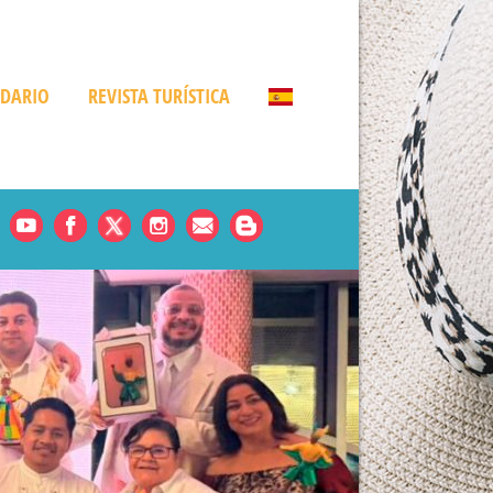
NDARIO
REVISTA TURÍSTICA
Noticias
es
rde
amá