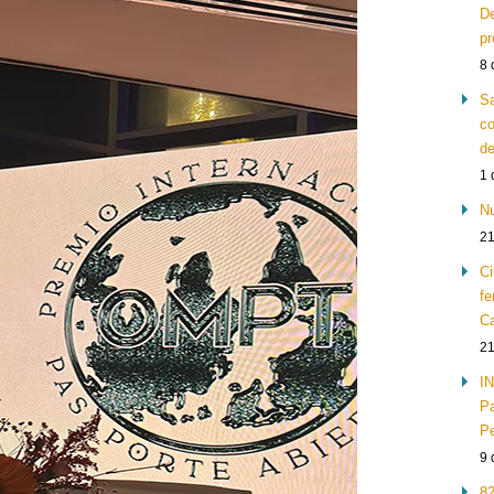
De
pr
8 
Sa
co
de
1 
Nu
21
Ci
fe
Ca
21
IN
Pa
Pe
9 
82