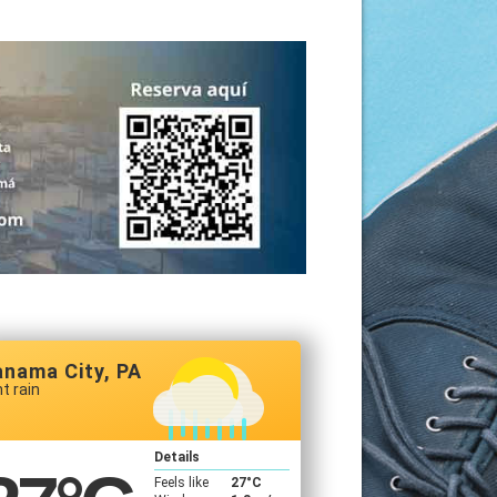
anama City, PA
ht rain
Details
Feels like
27
°C