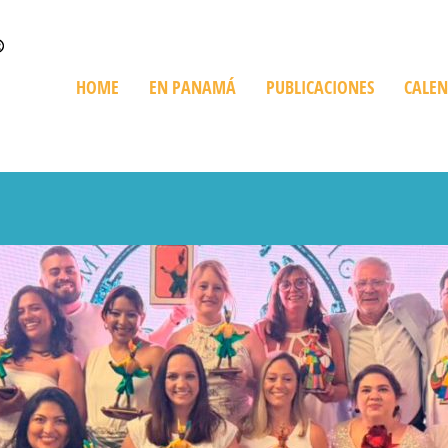
HOME
EN PANAMÁ
PUBLICACIONES
CALE
Quienes Somos
Trip en Panamá
Bienes Raíces
De Compras
Playas
Destinos Imperdibles
Cruceros
Ediciones Especiales
Giras Turísticas
Restaurant
Información sobre Panamá
Expediciones
Golf en Panamá
Turismo Ve
Parques Nacionales
Histórico y Cultural
Recorriendo Pan