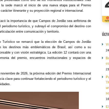
e la sede marcó el inicio de una nueva etapa para el Premio
carácter itinerante y su proyección regional e internacional.
tacó la importancia de que Campos do Jordão sea anfitriona de
l periodismo turístico, y subrayó el compromiso del destino con
 articulación entre comunicación y territorio.
ÚLT
o Turístico se remarcó que la elección de Campos do Jordão
Vi
e los destinos más emblemáticos de Brasil, así como a su
24
onsable y con visión estratégica. La edición 12 contará con una
emonia del premio, encuentros institucionales y espacios de
Bo
co
23
 noviembre de 2026, la próxima edición del Premio Internacional
Pa
a clave para continuar fortaleciendo el periodismo turístico y el
Th
nidades.
un
so
16
El