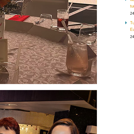
tu
24
Tu
Eu
24