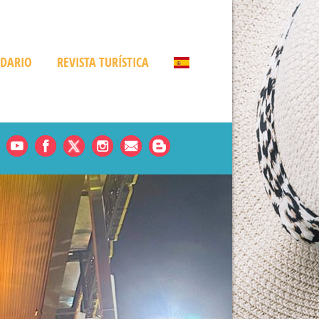
NDARIO
REVISTA TURÍSTICA
Noticias
es
rde
amá