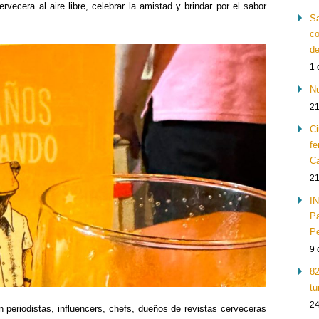
rvecera al aire libre, celebrar la amistad y brindar por el sabor
Sa
co
de
1 
Nu
21
Ci
fe
Ca
21
IN
Pa
Pe
9 
82
tu
24
n periodistas, influencers, chefs, dueños de revistas cerveceras