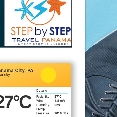
anama City, PA
ar sky
Details
27
°C
Feels like
27
°C
Wind
1.8 m/s
Humidity
82%
Precip
Pressure
1010 hPa