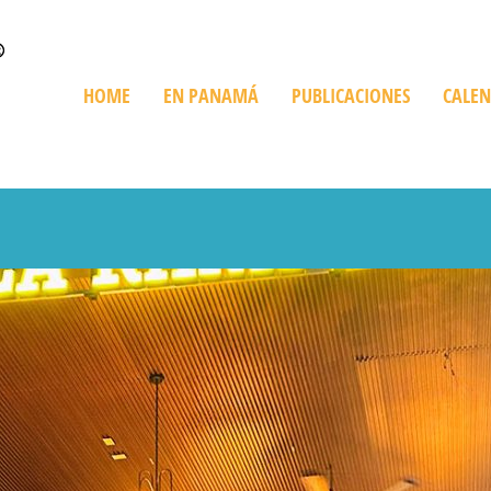
HOME
EN PANAMÁ
PUBLICACIONES
CALE
Quienes Somos
Trip en Panamá
Bienes Raíces
De Compras
Playas
Destinos Imperdibles
Cruceros
Ediciones Especiales
Giras Turísticas
Restaurant
Información sobre Panamá
Expediciones
Golf en Panamá
Turismo Ve
Parques Nacionales
Histórico y Cultural
Recorriendo Pan