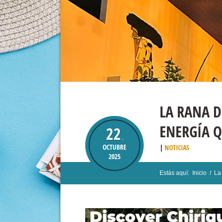
LA RANA 
ENERGÍA 
22
.
OCTUBRE
NOTICIAS
2025
Estás aquí:
Inicio
/
La