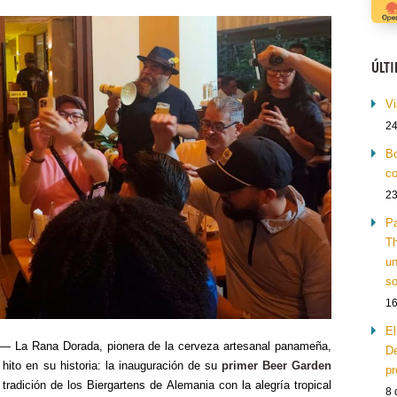
ÚLT
Vi
24
Bo
co
23
Pa
Th
un
so
16
El
— La Rana Dorada, pionera de la cerveza artesanal panameña,
De
hito en su historia: la inauguración de su
primer Beer Garden
pr
tradición de los Biergartens de Alemania con la alegría tropical
8 