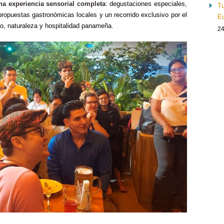
una experiencia sensorial completa
: degustaciones especiales,
Tu
ropuestas gastronómicas locales y un recorrido exclusivo por el
Eu
o, naturaleza y hospitalidad panameña.
24