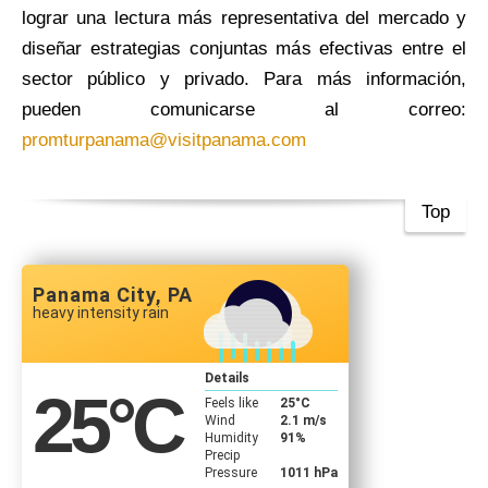
lograr una lectura más representativa del mercado y
diseñar estrategias conjuntas más efectivas entre el
sector público y privado. Para más información,
pueden comunicarse al correo:
promturpanama@visitpanama.com
Top
Panama City, PA
heavy intensity rain
Details
25
°C
Feels like
25
°C
Wind
2.1 m/s
Humidity
91%
Precip
Pressure
1011 hPa