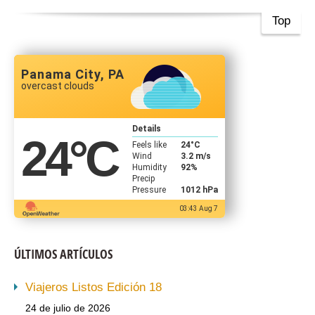
Top
Panama City, PA
overcast clouds
Details
24
°C
Feels like
24
°C
Wind
3.2 m/s
Humidity
92%
Precip
Pressure
1012 hPa
03:43 Aug 7
ÚLTIMOS ARTÍCULOS
Viajeros Listos Edición 18
24 de julio de 2026