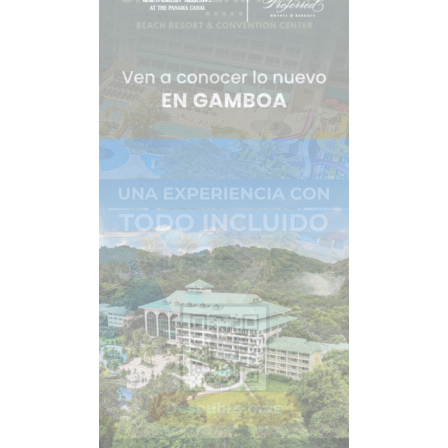
Turismo de Panamá (ATP) explica que no se sabe la
cantidad exacta de estas ballenas migrantes, pero lo
cierto es el entusiasmo de quienes se preparan para
recibirlas. La Fundación MarViva, ONG sin fines de
lucro que ayuda con su esfuerzo a cuidar áreas
marinas protegidas, reporta por lo menos la existencia
de 23 especies de ballenas que transitan por las
cercanías del Parque Nacional Coiba. En Panamá se
organizan giras de avistamiento para contemplar el
espectáculo de estos gigantes marinos. La ATP
señala que “la cercanía y accesibilidad, tanto vía
terrestre como aérea, a destinos ideales para el
avistamiento de ballenas, combinado con otras
actividades de mar, son algunas de las ventajas que
[…]