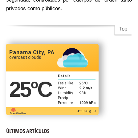
privados como públicos.
Top
Panama City, PA
overcast clouds
Details
25
°C
Feels like
25
°C
Wind
2.2 m/s
Humidity
93%
Precip
Pressure
1009 hPa
08:39 Aug 10
ÚLTIMOS ARTÍCULOS