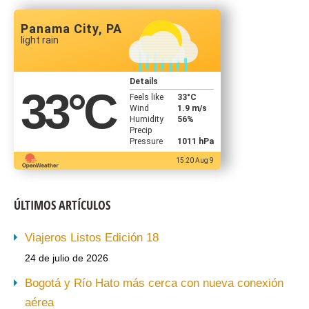
Panama City, PA
light rain
Details
33
°C
Feels like
33
°C
Wind
1.9 m/s
Humidity
56%
Precip
Pressure
1011 hPa
15:20 Aug 9
ÚLTIMOS ARTÍCULOS
Viajeros Listos Edición 18
24 de julio de 2026
Bogotá y Río Hato más cerca con nueva conexión
aérea