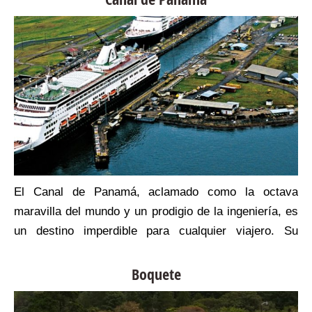
l
El Canal de Panamá, aclamado como la octava
e
maravilla del mundo y un prodigio de la ingeniería, es
s
un destino imperdible para cualquier viajero. Su
a
historia se remonta a 1534, cuando Carlos V de
a
España ordenó el primer estudio para una ruta
Boquete
n
canalera a través del Istmo de Panamá.
l