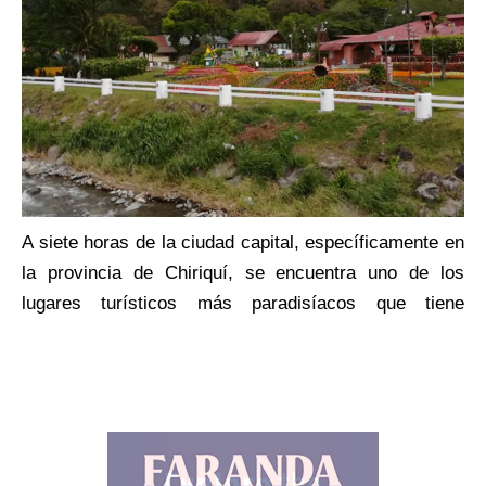
,
a
e
a
o
a
e
s
A siete horas de la ciudad capital, específicamente en
a
la provincia de Chiriquí, se encuentra uno de los
s
lugares turísticos más paradisíacos que tiene
e
Panamá, se trata de Boquete. Este hermoso destino
l
turístico destaca por contar con un clima agradable,
P
así como por una vegetación diversa donde resalta la
a
gran variedad de flores que allí se reproducen, lo que
l
lo hace uno de los lugares más visitados por turistas
s
extranjeros.