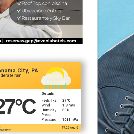
anama City, PA
derate rain
Details
27
°C
Feels like
27
°C
Wind
1.3 m/s
Humidity
88%
Precip
Pressure
1011 hPa
19:26 Aug 6