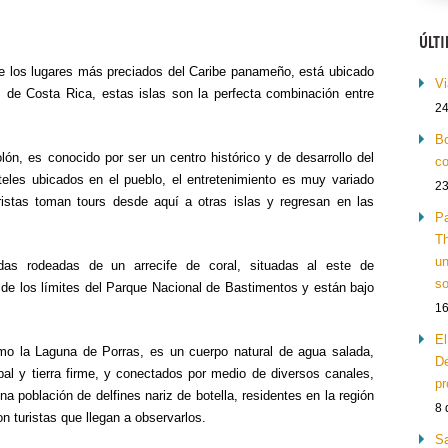
ÚLT
e los lugares más preciados del Caribe panameño, está ubicado
Vi
 de Costa Rica, estas islas son la perfecta combinación entre
24
Bo
lón, es conocido por ser un centro histórico y de desarrollo del
co
eles ubicados en el pueblo, el entretenimiento es muy variado
23
ristas toman tours desde aquí a otras islas y regresan en las
Pa
Th
un
s rodeadas de un arrecife de coral, situadas al este de
so
de los límites del Parque Nacional de Bastimentos y están bajo
16
El
 la Laguna de Porras, es un cuerpo natural de agua salada,
De
bal y tierra firme, y conectados por medio de diversos canales,
pr
na población de delfines nariz de botella, residentes en la región
8 
n turistas que llegan a observarlos.
Sa