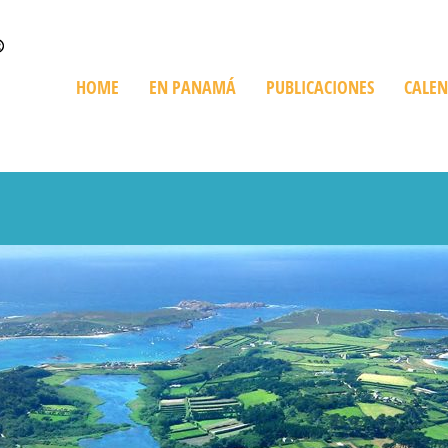
HOME
EN PANAMÁ
PUBLICACIONES
CALE
Quienes Somos
Trip en Panamá
Bienes Raíces
De Compras
Playas
Destinos Imperdibles
Cruceros
Ediciones Especiales
Giras Turísticas
Restaurant
Información sobre Panamá
Expediciones
Golf en Panamá
Turismo Ve
Parques Nacionales
Histórico y Cultural
Recorriendo Pan