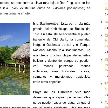
entos, se encuentra la playa rana roja o Red Frog, uno de los
co
de isla Colón, existe una cuota de 3 dólares por ingresar, se
de
un restaurante y hotel.
1 
Nu
Isla Bastimentos:
Esta es la isla más
21
grande del archipiélago de Bocas del
Toro. En esta isla se encuentra el pueblo
Ci
tranquilo de Old Bank, la comunidad
fe
indígena Quebrada de sal y el Parque
Ca
Nacional Marino Isla Bastimentos. La
21
isla ofrece muchas playas de increíble
IN
belleza y dentro del parque se pueden
Pa
ver monos perezosos, monos
Pe
aulladores, aves tropicales, ranitas,
9 
caimanes y murciélagos tropicales,
entre otras especies.
82
tu
Playa de las Estrellas:
Ante todo
24
deseamos que sepas que las estrellas
no se pueden sacar del agua, ya que sí
Tu
adores responsables con el medio ambiente y los recursos
Eu