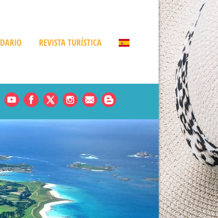
NDARIO
REVISTA TURÍSTICA
Noticias
es
rde
amá