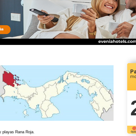
P
mo
 y playas Rana Roja.