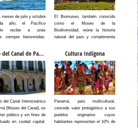
s meses de julio y octubre
El Biomuseo, también conocido
La tra
a año, el Pacífico
como el Museo de la
Panamá
eño recibe a unas
Biodiversidad, reúne la historia
navega
tes siempre bienvenidas:
natural del país y complementa
hace un
llenas jorobadas. Los
con algunas exposiciones
para el
s recorren el Golfo de
permanentes.
perso
Museo del Canal de Panamá
Cultura Indígena
La
, pasan por el sur de la
contine
cia de Veraguas y la
Colón,
la de Azuero hasta el
esclusa
lago de las Perlas. Estos
3 nive
ros visitan Panamá
buques
ntes de los Hemisferios
Luego s
 del Sur con la tarea de
con una
 del Canal Interoceánico
Panamá, país multicultural,
La Ri
sus crías y reproducirse,
dos es
má (Museo del Canal), es
concede valor protagónico a sus
product
ciendo desde el proceso
en el la
ter público y sin fines de
pueblos originarios cuyos
la reali
ncia hasta los dos meses
ituado en ciudad capital.
habitantes representan el 10% de
valor d
miento. La Autoridad de
edicado a conservar,
la población.
desarro
mo de Panamá (ATP)
ar y difundir los hechos
de lujo