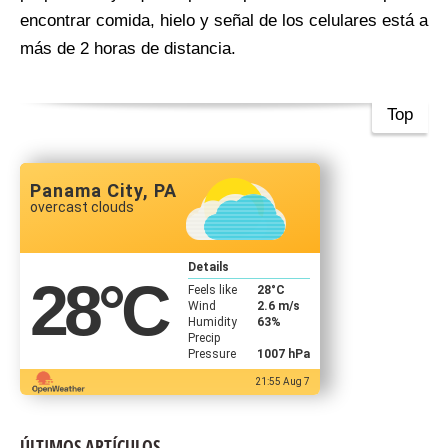
encontrar comida, hielo y señal de los celulares está a
más de 2 horas de distancia.
Top
Panama City, PA
overcast clouds
Details
28
°C
Feels like
28
°C
Wind
2.6 m/s
Humidity
63%
Precip
Pressure
1007 hPa
21:55 Aug 7
ÚLTIMOS ARTÍCULOS