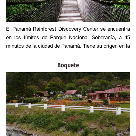
y
El Panamá Rainforest Discovery Center se encuentra
s
en los límites de Parque Nacional Soberanía, a 45
a
minutos de la ciudad de Panamá. Tiene su origen en la
y
pasión de un grupo de panameños y americanos
a
amantes de las aves, quienes fundan en el año 2000
Boquete
e
la Fundación Avifauna Eugene Eisenmann, en
u
memoria del primer ornitólogo panameño de renombre
l
mundial.