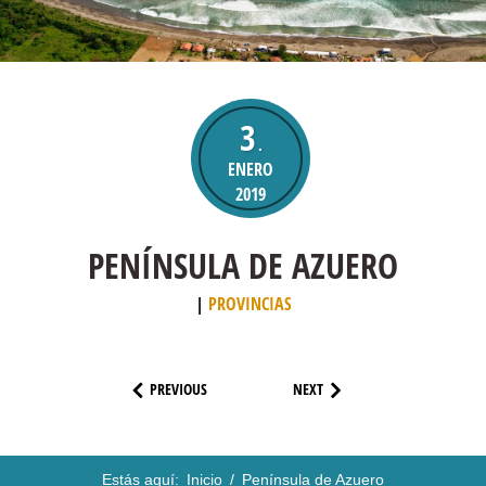
3
.
ENERO
2019
PENÍNSULA DE AZUERO
PROVINCIAS
PREVIOUS
NEXT
Estás aquí:
Inicio
/
Península de Azuero